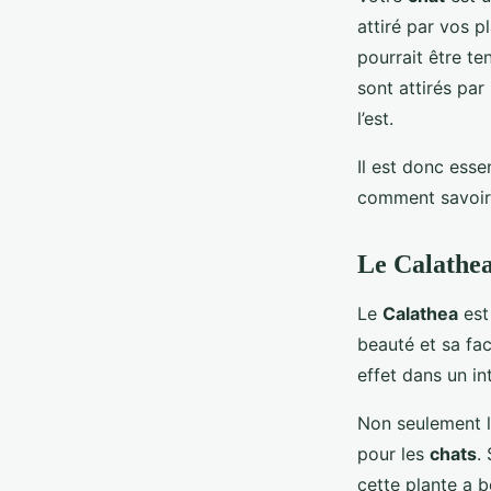
attiré par vos p
pourrait être te
sont attirés par
l’est.
Il est donc esse
comment savoir 
Le Calathea
Le
Calathea
est
beauté et sa fac
effet dans un int
Non seulement l
pour les
chats
.
cette plante a 