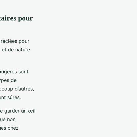
taires pour
préciées pour
é et de nature
fougères sont
types de
ucoup d’autres,
nt sûres.
 de garder un œil
que non
ques chez