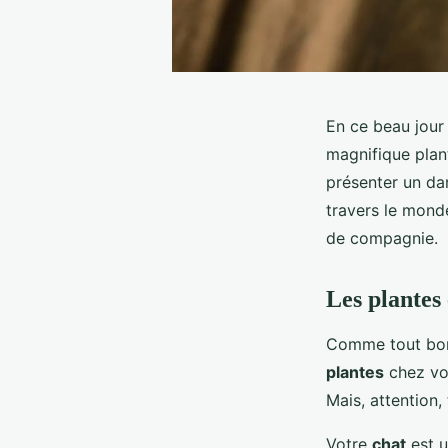
En ce beau jou
magnifique plan
présenter un da
travers le mond
de compagnie.
Les plantes 
Comme tout bon
plantes
chez vou
Mais, attention,
Votre
chat
est u