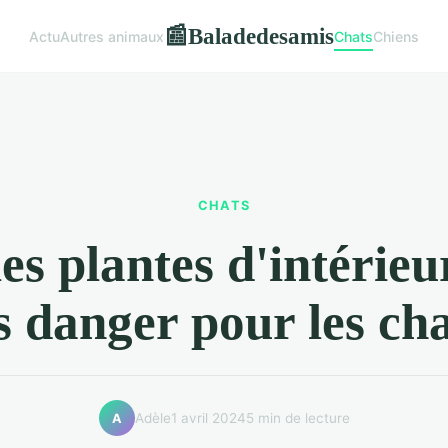
Baladedesamis
📰
Actu
Autres animaux
Chats
Chiens
CHATS
es plantes d'intérieu
s danger pour les cha
Adèle
1 avril 2024
5 min de lecture
A