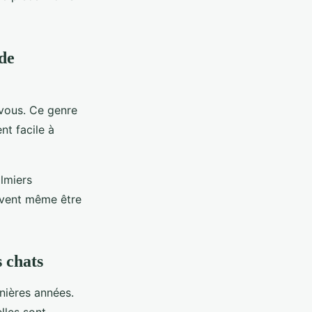
 de
 vous. Ce genre
nt facile à
almiers
uvent même être
 chats
nières années.