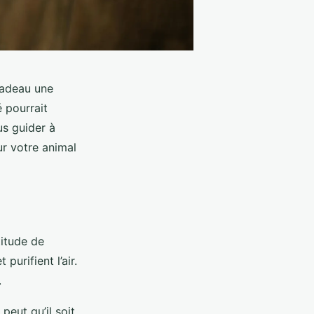
cadeau une
 pourrait
us guider à
r votre animal
itude de
purifient l’air.
.
peut qu’il soit