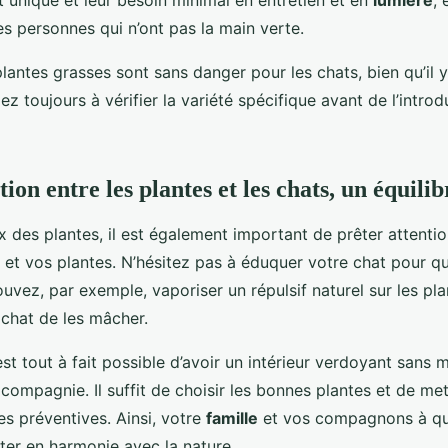
 unique et leur besoin minimal en entretien et en
lumière
, 
es personnes qui n’ont pas la main verte.
lantes grasses sont sans danger pour les chats, bien qu’il y
lez toujours à vérifier la variété spécifique avant de l’intro
ion entre les plantes et les chats, un équili
 des plantes, il est également important de prêter attention
 et vos plantes. N’hésitez pas à éduquer votre chat pour qu
uvez, par exemple, vaporiser un répulsif naturel sur les pl
 chat de les mâcher.
l est tout à fait possible d’avoir un intérieur verdoyant sans
compagnie. Il suffit de choisir les bonnes plantes et de me
s préventives. Ainsi, votre
famille
et vos compagnons à qu
ter en harmonie avec la nature.