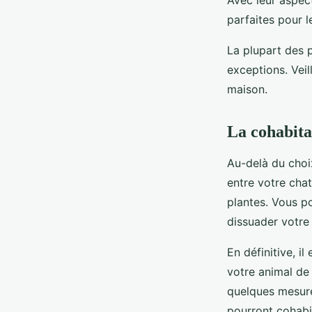
Avec leur aspect
parfaites pour l
La plupart des p
exceptions. Veil
maison.
La cohabitat
Au-delà du choix
entre votre chat
plantes. Vous po
dissuader votre
En définitive, i
votre animal de 
quelques mesure
pourront cohabi