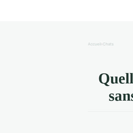
Accueil
›
Chats
Quell
san