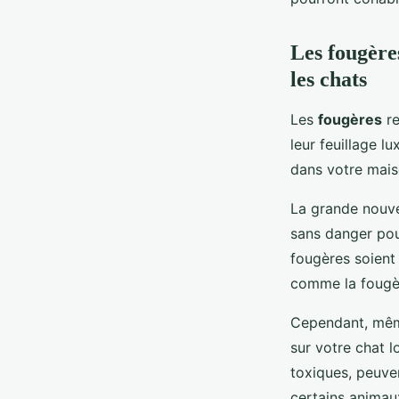
Les fougères
les chats
Les
fougères
re
leur feuillage l
dans votre maiso
La grande nouvel
sans danger po
fougères soient
comme la fougèr
Cependant, même
sur votre chat l
toxiques, peuven
certains animau