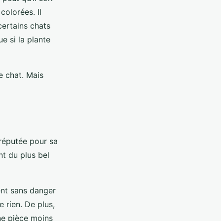
colorées. Il
certains chats
ue si la plante
e chat. Mais
 réputée pour sa
nt du plus bel
ent sans danger
e rien. De plus,
ne pièce moins