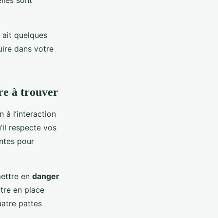
elles sont
 ait quelques
duire dans votre
bre à trouver
 à l’interaction
’il respecte vos
antes pour
 mettre en
danger
ttre en place
atre pattes